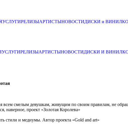
Я
УСЛУГИ
РЕЛИЗЫ
АРТИСТЫ
НОВОСТИ
ДИСКИ и ВИНИЛ
К
Я
УСЛУГИ
РЕЛИЗЫ
АРТИСТЫ
НОВОСТИ
ДИСКИ И ВИНИЛ
К
лотая
ная всем смелым девушкам, живущим по своим правилам, не обр
ся, наверное, проект «Золотая Королева»
ть стили и медиумы. Автор проекта «Gold and art»