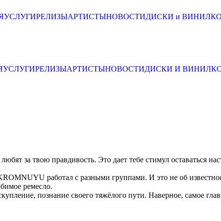
Я
УСЛУГИ
РЕЛИЗЫ
АРТИСТЫ
НОВОСТИ
ДИСКИ и ВИНИЛ
К
Я
УСЛУГИ
РЕЛИЗЫ
АРТИСТЫ
НОВОСТИ
ДИСКИ И ВИНИЛ
К
любят за твою правдивость. Это дает тебе стимул оставаться нас
NASKROMNUYU работал с разными группами. И это не об известн
юбимое ремесло.
искупление, познание своего тяжёлого пути. Наверное, самое гла