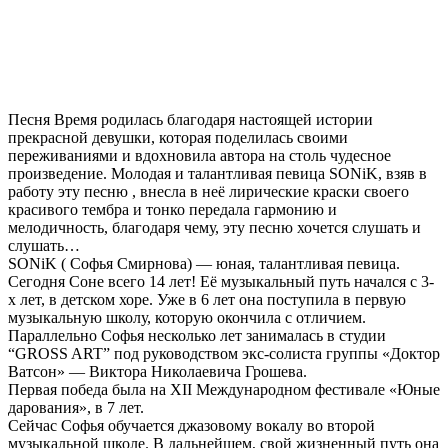
Песня Время родилась благодаря настоящей истории
прекрасной девушки, которая поделилась своими
переживаниями и вдохновила автора на столь чудесное
произведение. Молодая и талантливая певица SONiK, взяв в
работу эту песню , внесла в неё лирические краски своего
красивого тембра и тонко передала гармонию и
мелодичность, благодаря чему, эту песню хочется слушать и
слушать…
SONiK ( Софья Смирнова) — юная, талантливая певица.
Сегодня Соне всего 14 лет! Её музыкальный путь начался с 3-
х лет, в детском хоре. Уже в 6 лет она поступила в первую
музыкальную школу, которую окончила с отличием.
Параллельно Софья несколько лет занималась в студии
“GROSS ART” под руководством экс-солиста группы «Доктор
Ватсон» — Виктора Николаевича Грошева.
Первая победа была на XII Международном фестивале «Юные
дарования», в 7 лет.
Сейчас Софья обучается джазовому вокалу во второй
музыкальной школе. В дальнейшем, свой жизненный путь она