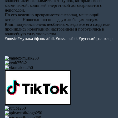
волшебником оказывается кот Пушок, который своей
космической, кошачьей энергетикой договаривается с
непогодой.
По его велению прекращается снегопад, мешающий
встрече в Новогоднюю ночь двум любящим людям.
Клип получился очень необычным, ведь все его создатели
прониклись новогодним настроением и погрузились в
волшебную силу творчества.
#music
#музыка
#фолк
#folk
#russiansfolk
#русскийфольклер