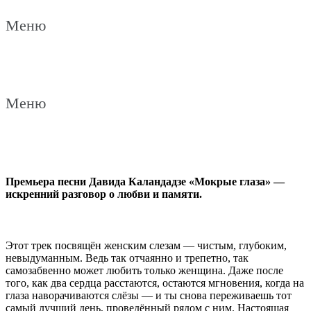
Меню
Меню
Премьера песни Давида Каландадзе «Мокрые глаза» —
искренний разговор о любви и памяти.
Этот трек посвящён женским слезам — чистым, глубоким,
невыдуманным. Ведь так отчаянно и трепетно, так
самозабвенно может любить только женщина. Даже после
того, как два сердца расстаются, остаются мгновения, когда на
глаза наворачиваются слёзы — и ты снова переживаешь тот
самый лучший день, проведённый рядом с ним. Настоящая