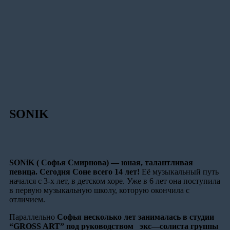
SONIK
SON
i
K
( Софья
Смирнова) — юная, талантливая
певица. Сегодня Соне всего 14 лет!
Её музыкальный путь
начался с 3-х лет, в детском хоре. Уже в 6 лет она поступила
в первую музыкальную школу, которую окончила с
отличием.
Параллельно
Софья несколько лет занималась в студии
“GROSS ART” под руководством
экс
—
солиста группы